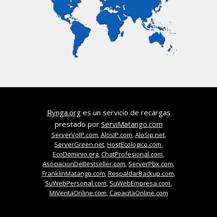
Rynga.org
es un servicio de recargas
prestado por
ServiMatango.com
ServerVoIP.com
,
AlosIP.com
,
AloSip.net
,
ServerGreen.net
,
HostEcologico.com
,
EcoDominio.org
,
ChatProfesional.com
,
AsociacionDeBestseller.com
,
ServerPbx.com
,
FranklinMatango.com
,
RespaldarBackup.com
,
SuWebPersonal.com
,
SuWebEmpresa.com
,
MiVentaOnline.com
,
CapacitaOnline.com